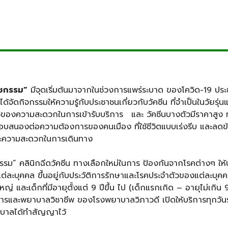
วชกรรม”
มีจุดเริ่มต้นมาจากในช่วงการแพร่ระบาด ของโควิด-19 ประช
้จัดกิจกรรมให้ความรู้กับประชาชนเกี่ยวกับวัคซีน ที่จําเป็นในวัยรุ
งของความสะดวกในการเข้ารับบริการ และ วัคซีนบางตัวมีราคาสูง ทา
อบสนองต่อความต้องการของคนเมือง ที่ใช้ชีวิตแบบเร่งรีบ และลดข้อจํ
ายและความสะดวกในการเดินทาง
ม” คลินิกฉีดวัคซีน ทางเลือกใหม่ในการ ป้องกันจากโรคต่างๆ ให้
บแต่ละบุคคล ขึ้นอยู่กับประวัติการรักษาและโรคประจําตัวของแต่ละบุคคล
หญ่ และเด็กที่มีอายุตั้งแต่ 9 ปีขึ้น ไป (เด็กแรกเกิด – อายุไม่เกิน
การและพยาบาลวิชาชีพ ของโรงพยาบาลวิภาวดี เปิดให้บริการทุกวั
บาลได้ทําสัญญาไว้