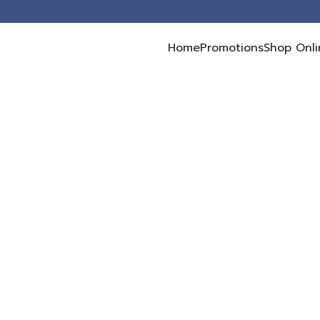
Home
Promotions
Shop Onli
earch
r: