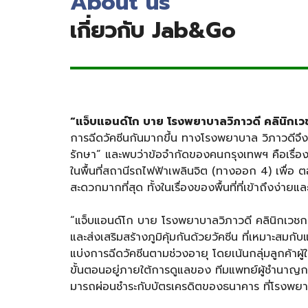
About us
เกี่ยวกับ Jab&Go
“แจ็บแอนด์โก บาย โรงพยาบาลวิภาวดี คลินิกเ
การฉีดวัคซีนกันมากขึ้น ทางโรงพยาบาล วิภาวดีจึงได
รักษา” และพบว่าข้อจํากัดของคนกรุงเทพฯ คือเรื่อ
ในพื้นที่สถานีรถไฟฟ้าเพลินจิต (ทางออก 4) เพื่อ ต
สะดวกมากที่สุด ทั้งในเรื่องของพื้นที่ที่เข้าถึงง่
“แจ็บแอนด์โก บาย โรงพยาบาลวิภาวดี คลินิกเวชกรร
และส่งเสริมสร้างภูมิคุ้มกันด้วยวัคซีน ที่เหมาะสมกั
แบ่งการฉีดวัคซีนตามช่วงอายุ โดยเน้นกลุ่มลูกค้าผู้ใ
ขั้นตอนอยู่ภายใต้การดูแลของ ทีมแพทย์ผู้ชํานาญ
มารถผ่อนชําระกับบัตรเครดิตของธนาคาร ที่โรงพยา