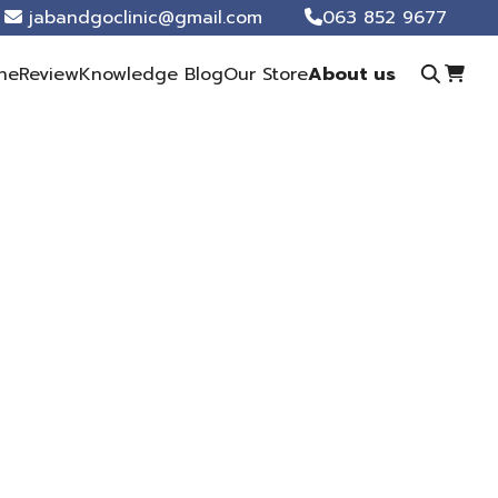
jabandgoclinic@gmail.com
063 852 9677
ne
Review
Knowledge Blog
Our Store
About us