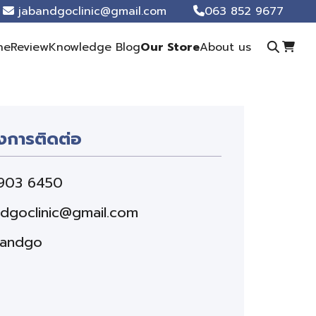
jabandgoclinic@gmail.com
063 852 9677
ne
Review
Knowledge Blog
Our Store
About us
งการติดต่อ
903 6450
ndgoclinic@gmail.com
andgo