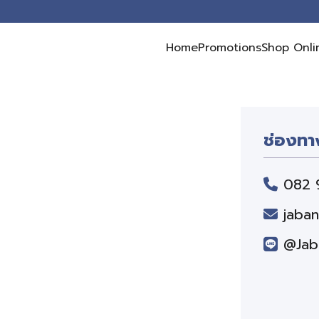
Home
Promotions
Shop Onli
earch
r:
ช่องทา
082 
jaba
@Jab