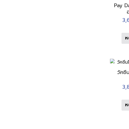
Pay Da
อ
3,
ห
วัคซี
3,
ห