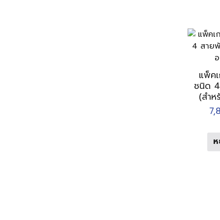
แพ็คเ
ชนิด 4 
(สำหร
7,
ห