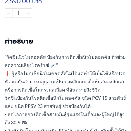
2,590.00
บาท
จำนวน
วัค
ซีน
นิ
ว
โม
คำอธิบาย
คอ
คคัส
ชนิด
“วัคซีนนิวโมคอคคัส ป้องกันการติดเชื้อนิวโมคอคคัส ตัวช่วย
คอน
ลดความเสี่ยงโรคร้าย! 💉”
จู
เกต
❗ รู้หรือไม่? เชื้อนิวโมคอคคัสไม่ได้แค่ทำให้เป็นไข้หรือปวด
15
หัว แต่มันสามารถลุกลามเป็น ปอดอักเสบ เยื่อหุ้มสมองอักเสบ
สาย
พันธุ์
หรือการติดเชื้อในกระแสเลือด ที่อันตรายถึงชีวิต
(PCV15)
วัคซีนป้องกันโรคติดเชื้อนิวโมคอคคัส ชนิด PCV 15 สายพันธ์
ชิ้น
และ ชนิด PPSV 23 สายพันธุ์ ช่วยป้องกันได้
• ลดโอกาสการติดเชื้อสายพันธุ์รุนแรงในเด็กและผู้ใหญ่ได้สูง
ถึง 80-90%
• วัคซีนนิวโมคอคคัส ชนิด PCV15 สายพันธุ์ ป้องกันเชื้อได้ถึง