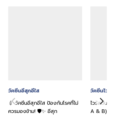
วัคซีนอีสุกอีใส
วัคซีนไวรัส
💉 วัคซีนอีสุกอีใส ป้องกันโรคที่ไม่
ไวรัสตับอัก
ควรมองข้าม! 🛡️✨ อีสุก
A & B) อั