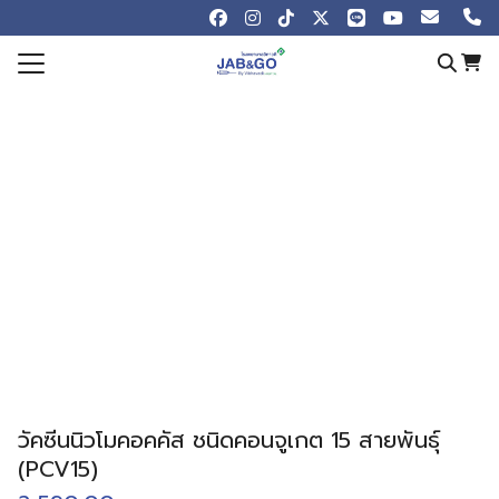
Skip
to
content
Search
for:
e
otions
 Online
ew
ledge Blog
Store
t us
วัคซีนนิวโมคอคคัส ชนิดคอนจูเกต 15 สายพันธุ์
(PCV15)