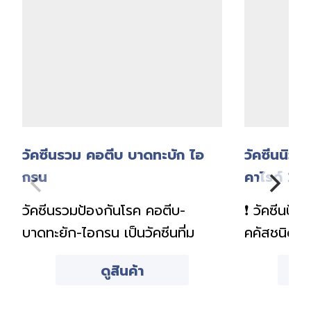
วัคซีนรวม คอตีบ บาดทะบัก ไอ
วัคซีนนิวโ
กรน
คาไรด์ 23
วัคซีนรวมป้องกันโรค คอตีบ-
❗ วัคซีนป้อ
บาดทะยัก-ไอกรน เป็นวัคซีนที่ม
คคัสชนิด 2
ดูสินค้า