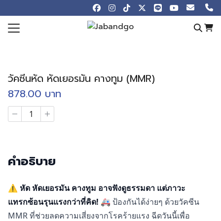
Skip
to
content
Search
for:
e
วัคซีนหัด หัดเยอรมัน คางทูม (MMR)
otions
878.00
บาท
 Online
จำนวน
ew
วัคซีน
หัด
ledge Blog
หัด
เยอรมัน
Store
คางทูม
คำอธิบาย
(MMR)
t us
ชิ้น
⚠️
หัด หัดเยอรมัน คางทูม อาจฟังดูธรรมดา แต่ภาวะ
แทรกซ้อนรุนแรงกว่าที่คิด!
🚑 ป้องกันได้ง่ายๆ ด้วยวัคซีน
MMR ที่ช่วยลดความเสี่ยงจากโรคร้ายแรง ฉีดวันนี้เพื่อ