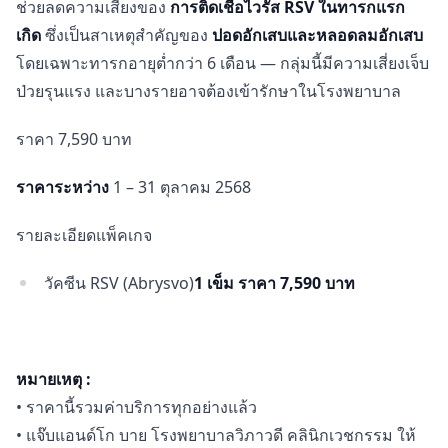
ช่วยลดความเสี่ยงของ
การติดเชื้อไวรัส RSV ในทารกแรก
ครรภ์
1
เกิด
ซึ่งเป็นสาเหตุสำคัญของ
ปอดอักเสบและหลอดลมอักเสบ
เข็ม
โดยเฉพาะทารกอายุต่ำกว่า 6 เดือน — กลุ่มนี้มีความเสี่ยงเจ็บ
ชิ้น
ป่วยรุนแรง และบางรายอาจต้องเข้ารักษาในโรงพยาบาล
ราคา 7,590 บาท
ราคาระหว่าง
1 – 31 ตุลาคม 2568
รายละเอียดแพ็คเกจ
วัคซีน RSV (Abrysvo)
1 เข็ม ราคา 7,590 บาท
หมายเหตุ :
• ราคานี้รวมค่าบริการทุกอย่างแล้ว
• แจ๊บแอนด์โก บาย โรงพยาบาลวิภาวดี คลินิกเวชกรรม ให้