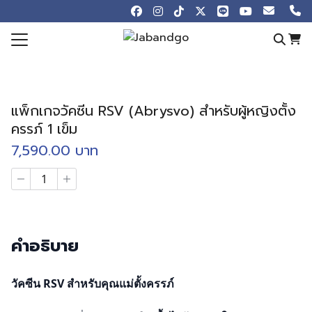
Skip
to
content
Search
for:
e
แพ็กเกจวัคซีน RSV (Abrysvo) สำหรับผู้หญิงตั้ง
otions
ครรภ์ 1 เข็ม
 Online
7,590.00
บาท
ew
จำนวน
แพ็ก
ledge Blog
เก
จ
Store
วัคซีน
RSV
คำอธิบาย
t us
(Abrysvo)
สำหรับ
ผู้
วัคซีน
RSV สำหรับคุณแม่ตั้งครรภ์
หญิง
ตั้ง