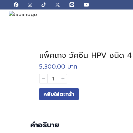
Skip
to
content
S
fo
แพ็คเกจ วัคซีน HPV ชนิด 4 ส
5,300.00
บาท
จำนวน
แพ็คเกจ
วัคซีน
หยิบใส่ตะกร้า
HPV
ชนิด
4
สาย
พันธุ์
2
คำอธิบาย
เข็ม