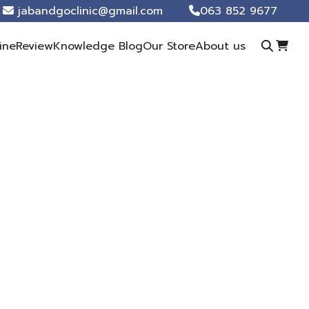
jabandgoclinic@gmail.com
063 852 9677
ine
Review
Knowledge Blog
Our Store
About us