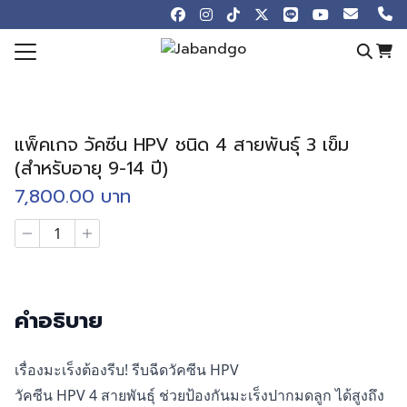
Skip
to
content
Search
for:
e
แพ็คเกจ วัคซีน HPV ชนิด 4 สายพันธุ์ 3 เข็ม
otions
(สำหรับอายุ 9-14 ปี)
 Online
7,800.00
บาท
ew
จำนวน
แพ็คเกจ
ledge Blog
วัคซีน
HPV
Store
ชนิด
4
คำอธิบาย
t us
สาย
พันธุ์
3
เรื่องมะเร็งต้องรีบ! รีบฉีดวัคซีน HPV
เข็ม
วัคซีน HPV 4 สายพันธุ์ ช่วยป้องกันมะเร็งปากมดลูก ได้สูงถึง
(สำหรับ