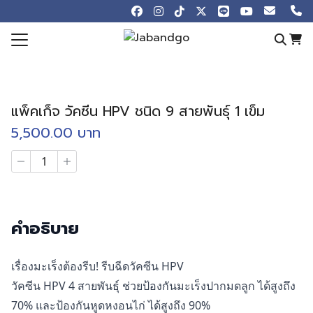
Skip
to
content
Search
for:
e
แพ็คเก็จ วัคซีน HPV ชนิด 9 สายพันธุ์ 1 เข็ม
otions
5,500.00
บาท
 Online
จำนวน
ew
แพ็ค
เก็จ
ledge Blog
วัคซีน
HPV
Store
ชนิด
คำอธิบาย
9
t us
สาย
พันธุ์
เรื่องมะเร็งต้องรีบ! รีบฉีดวัคซีน HPV
1
วัคซีน HPV 4 สายพันธุ์ ช่วยป้องกันมะเร็งปากมดลูก ได้สูงถึง
เข็ม
ชิ้น
70% และป้องกันหูดหงอนไก่ ได้สูงถึง 90%